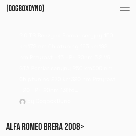
DOGBOXDYNO
2.0 TS Benzyna Pomiar seryjny 150
km172 nm Chiptuning 165 km192
nm Przyrost +15 HP+ 20nm 3.2 V6
GTA Pomiar seryjny 250 km300 nm
Chiptuning 270 km320 nm Przyrost
+20 HP+ 20nm 1.9jtd...
by DogboxDyno
ALFA ROMEO BRERA 2008>