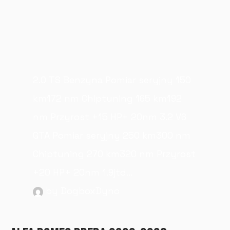
2.0 TS Benzyna Pomiar seryjny 150
km172 nm Chiptuning 165 km192
nm Przyrost +15 HP+ 20nm 3.2 V6
GTA Pomiar seryjny 250 km300 nm
Chiptuning 270 km320 nm Przyrost
+20 HP+ 20nm 1.9jtd...
by DogboxDyno