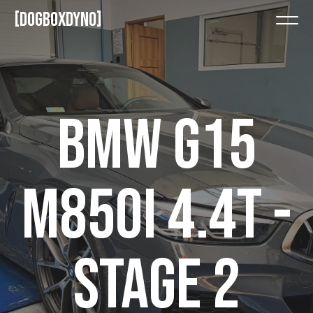
DOGBOXDYNO
BMW G15
M850I 4.4T -
STAGE 2